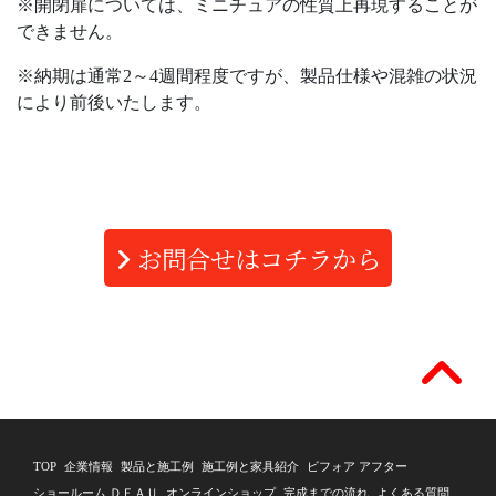
※開閉扉については、ミニチュアの性質上再現することが
できません。
※納期は通常2～4週間程度ですが、製品仕様や混雑の状況
により前後いたします。
お問合せはコチラから
TOP
企業情報
製品と施工例
施工例と家具紹介
ビフォア アフター
ショールーム ＤＥＡＵ
オンラインショップ
完成までの流れ
よくある質問